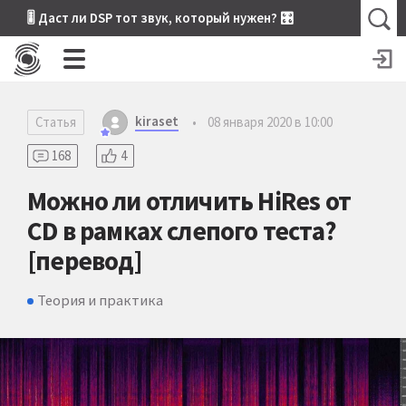
🎚 Даст ли DSP тот звук, который нужен? 🎛
kiraset
Статья
•
08 января 2020 в 10:00
168
4
Можно ли отличить HiRes от
CD в рамках слепого теста?
[перевод]
Теория и практика