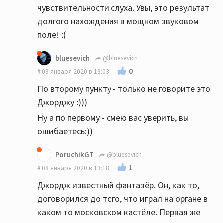
чувствительности слуха. Увы, это результат
долгого нахождения в мощном звуковом
поле! :(
bluesevich
@bluesevich
0
08 января 2020 в 13:03
По второму пункту - только не говорите это
Джорджу :)))
Ну а по первому - смею вас уверить, вы
ошибаетесь:))
PoruchikGT
@bluesevich
1
08 января 2020 в 13:18
Джордж известный фантазёр. Он, как то,
договорился до того, что играл на органе в
каком то московском кастёле. Первая же