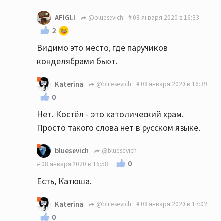
AFIGLI
@bluesevich
08 января 2020 в 16:33
2
Видимо это место, где паручиков
конделябрами бьют.
Katerina
@bluesevich
08 января 2020 в 16:39
0
Нет. Костёл - это католический храм.
Просто такого слова нет в русском языке.
bluesevich
@bluesevich
0
08 января 2020 в 16:58
Есть, Катюша.
Katerina
@bluesevich
08 января 2020 в 17:02
0