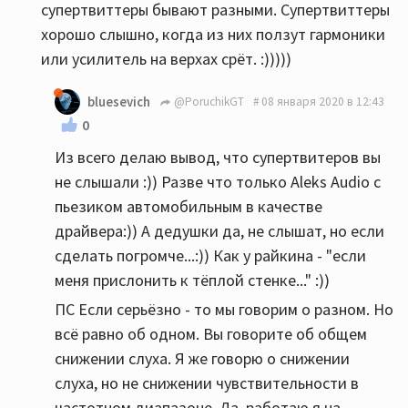
супертвиттеры бывают разными. Супертвиттеры
хорошо слышно, когда из них ползут гармоники
или усилитель на верхах срёт. :)))))
bluesevich
@PoruchikGT
08 января 2020 в 12:43
0
Из всего делаю вывод, что супертвитеров вы
не слышали :)) Разве что только Aleks Audio с
пьезиком автомобильным в качестве
драйвера:)) А дедушки да, не слышат, но если
сделать погромче...:)) Как у райкина - "если
меня прислонить к тёплой стенке..." :))
ПС Если серьёзно - то мы говорим о разном. Но
всё равно об одном. Вы говорите об общем
снижении слуха. Я же говорю о снижении
слуха, но не снижении чувствительности в
частотном диапазоне. Да, работаю я на