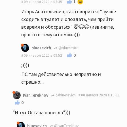
1
09 января 2020 в 03:35
Игорь Анатольевич, как говорится: "лучше
сходить в туалет и опоздать, чем прийти
вовремя и обосраться" 🤭😄😆 (извините,
просто в тему вспомнил)))
bluesevich
@bluesevich
0
09 января 2020 в 09:52
;))))
ПС там действительно неприятно и
страшно...
IvanTerekhov
@bluesevich
08 января 2020 в 19:03
0
"И тут Остапа понесло")))
bluesevich
@IvanTerekhov