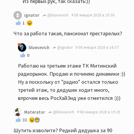
Из первых рук, так сказать:))
ignator
@bluesevich
08 января 2020 в 16:30
1
Что за работа такая, пансионат престарелых?
bluesevich
@ignator
08 января 2020 в 16:37
0
Работаю на третьем этаже ТК Митинский
радиорынок. Продаю и починяю динамики :))
Ну а поскольку от "радио" остался только
третий этаж, то дедушек ходит много,
впрочем весь РосХайЭнд уже отметился :)))
Materator
@bluesevich
08 января 2020 в 19:29
31
Шутить изволите? Редкий дедушка за 90