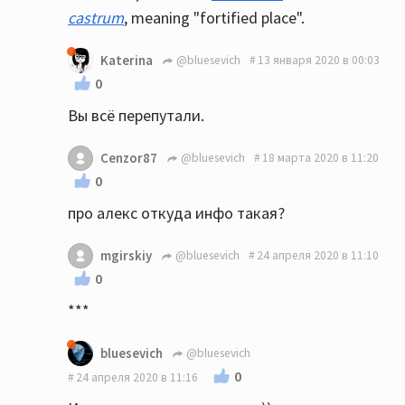
castrum
, meaning "fortified place".
Katerina
@bluesevich
13 января 2020 в 00:03
0
Вы всё перепутали.
Cenzor87
@bluesevich
18 марта 2020 в 11:20
0
про алекс откуда инфо такая?
mgirskiy
@bluesevich
24 апреля 2020 в 11:10
0
***
bluesevich
@bluesevich
0
24 апреля 2020 в 11:16