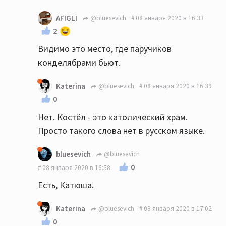
AFIGLI
@bluesevich
08 января 2020 в 16:33
2
Видимо это место, где паручиков
конделябрами бьют.
Katerina
@bluesevich
08 января 2020 в 16:39
0
Нет. Костёл - это католический храм.
Просто такого слова нет в русском языке.
bluesevich
@bluesevich
0
08 января 2020 в 16:58
Есть, Катюша.
Katerina
@bluesevich
08 января 2020 в 17:02
0