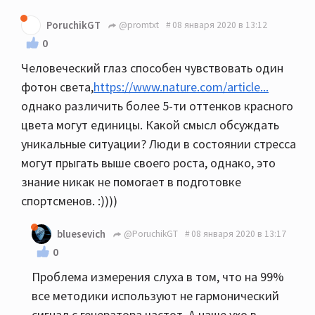
PoruchikGT
@promtxt
08 января 2020 в 13:12
0
Человеческий глаз способен чувствовать один
фотон света,
https://www.nature.com/article...
однако различить более 5-ти оттенков красного
цвета могут единицы. Какой смысл обсуждать
уникальные ситуации? Люди в состоянии стресса
могут прыгать выше своего роста, однако, это
знание никак не помогает в подготовке
спортсменов. :))))
bluesevich
@PoruchikGT
08 января 2020 в 13:17
0
Проблема измерения слуха в том, что на 99%
все методики используют не гармонический
сигнал с генератора частот. А наше ухо в