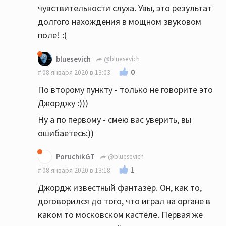
чувствительности слуха. Увы, это результат
долгого нахождения в мощном звуковом
поле! :(
bluesevich
@bluesevich
0
08 января 2020 в 13:03
По второму пункту - только не говорите это
Джорджу :)))
Ну а по первому - смею вас уверить, вы
ошибаетесь:))
PoruchikGT
@bluesevich
1
08 января 2020 в 13:18
Джордж известный фантазёр. Он, как то,
договорился до того, что играл на органе в
каком то московском кастёле. Первая же