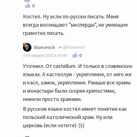
0
Костел. Ну если по-русски писать. Меня
всегда восхищают "ыксперды", не умеющие
грамотно писать.
bluesevich
@bluesevich
0
09 января 2020 в 09:49
Уточнил. От castellum. И только в славянских
языках. А кастеллум - укрепление, от него же
и кэсл, замок, укрепление. Раньше все храмы
и монастыри были скорее крепостями,
нежели просто храмами.
В русском языке костёл имеет понятие как
польский католический храм. Ну или
церковь (если хотите) :)))