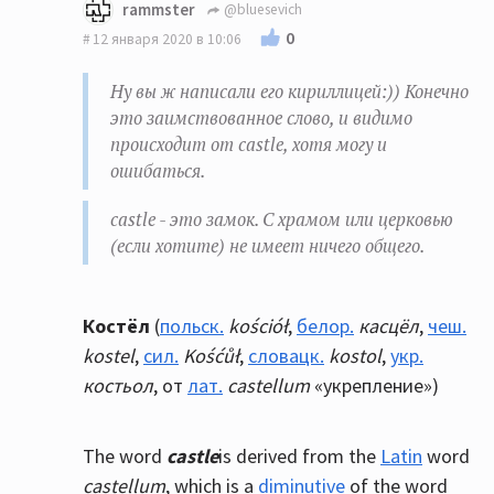
rammster
@bluesevich
0
12 января 2020 в 10:06
Ну вы ж написали его кириллицей:)) Конечно
это заимствованное слово, и видимо
происходит от castle, хотя могу и
ошибаться.
castle - это замок. С храмом или церковью
(если хотите) не имеет ничего общего.
К
остёл
(
польск.
kościół
,
белор.
касцёл
,
чеш.
kostel
,
сил.
Kośćůł
,
словацк.
kostol
,
укр.
костьол
, от
лат.
castellum
«укрепление»)
The word
castle
is derived from the
Latin
word
castellum
, which is a
diminutive
of the word