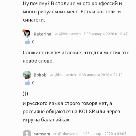
Ну почему? В столице много конфессий и
много ритуальных мест. Есть и костёлы и
синагоги.
Katerina
@bluesevich
08 января 2020 в 18:47
0
Сложилось впечатление, что для многих это
новое слово.
Bbhob
@bluesevich
08 января 2020 в 22:13
0
)))
и русского языка строго говоря нет, а
россияне общаются на KOI-8R или через
игру на балалайках
samsam
@bluesevich
09 января 2020 в 03:03