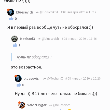
слушать! :)))))
bluesevich
@PoruchikGT
08 января 2020 в 11:02
0
Я в первый раз вообще чуть не обосрался :))
MechaniX
@bluesevich
08 января 2020 в 11:46
1
чуть не обосрался :
этo возpacтнoe.
bluesevich
@MechaniX
08 января 2020 в 12:20
0
Ну да :)) В 17 лет чего только не бывает:)))
VelociTyger
@bluesevich