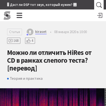
🎚 Даст ли DSP тот звук, который нужен? 🎛
kiraset
Статья
•
08 января 2020 в 10:00
168
4
Можно ли отличить HiRes от
CD в рамках слепого теста?
[перевод]
Теория и практика