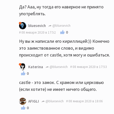
Да? Ааа, ну тогда его наверное не принято
употреблять.
bluesevich
@bluesevich
0
08 января 2020 в 17:52
Ну вы ж написали его кириллицей:)) Конечно
это заимствованное слово, и видимо
происходит от castle, хотя могу и ошибаться.
Katerina
@bluesevich
08 января 2020 в 17:53
0
castle - это замок. С храмом или церковью
(если хотите) не имеет ничего общего.
AFIGLI
@bluesevich
08 января 2020 в 18:06
0