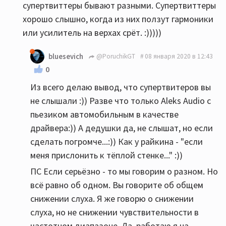
супертвиттеры бывают разными. Супертвиттеры
хорошо слышно, когда из них ползут гармоники
или усилитель на верхах срёт. :)))))
bluesevich
@PoruchikGT
08 января 2020 в 12:43
0
Из всего делаю вывод, что супертвитеров вы
не слышали :)) Разве что только Aleks Audio с
пьезиком автомобильным в качестве
драйвера:)) А дедушки да, не слышат, но если
сделать погромче...:)) Как у райкина - "если
меня прислонить к тёплой стенке..." :))
ПС Если серьёзно - то мы говорим о разном. Но
всё равно об одном. Вы говорите об общем
снижении слуха. Я же говорю о снижении
слуха, но не снижении чувствительности в
частотном диапазоне. Да, работаю я на