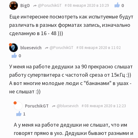
0
BigD
@PoruchikGT
08 января 2020 в 10:29
Еще интереснее посмотреть как испытуемые будут
различать в разных форматах запись, изначально
сделанную в 16 - 48 )))
bluesevich
@PoruchikGT
08 января 2020 в 11:02
0
У меня на работе дедушки за 90 прекрасно слышат
работу супертвитера с частотой среза от 15кГц :))
А вот многие молодые люди с "бананами" в ушах -
не слышат :))
PoruchikGT
@bluesevich
08 января 2020 в 12:23
1
А у меня на работе дедушки не слышат, что им
говорят прямо в ухо. Дедушки бывают разными и