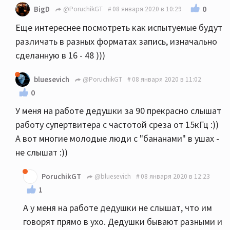
0
BigD
@PoruchikGT
08 января 2020 в 10:29
Еще интереснее посмотреть как испытуемые будут
различать в разных форматах запись, изначально
сделанную в 16 - 48 )))
bluesevich
@PoruchikGT
08 января 2020 в 11:02
0
У меня на работе дедушки за 90 прекрасно слышат
работу супертвитера с частотой среза от 15кГц :))
А вот многие молодые люди с "бананами" в ушах -
не слышат :))
PoruchikGT
@bluesevich
08 января 2020 в 12:23
1
А у меня на работе дедушки не слышат, что им
говорят прямо в ухо. Дедушки бывают разными и