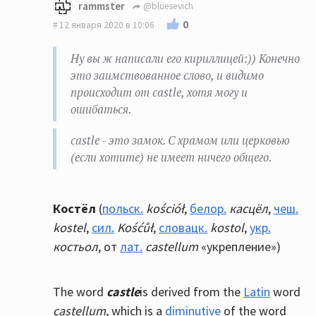
rammster
@bluesevich
0
12 января 2020 в 10:06
Ну вы ж написали его кириллицей:)) Конечно
это заимствованное слово, и видимо
происходит от castle, хотя могу и
ошибаться.
castle - это замок. С храмом или церковью
(если хотите) не имеет ничего общего.
К
остёл
(
польск.
kościół
,
белор.
касцёл
,
чеш.
kostel
,
сил.
Kośćůł
,
словацк.
kostol
,
укр.
костьол
, от
лат.
castellum
«укрепление»)
The word
castle
is derived from the
Latin
word
castellum
, which is a
diminutive
of the word