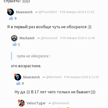
слушать! :)))))
bluesevich
@PoruchikGT
08 января 2020 в 11:02
0
Я в первый раз вообще чуть не обосрался :))
MechaniX
@bluesevich
08 января 2020 в 11:46
1
чуть не обосрался :
этo возpacтнoe.
bluesevich
@MechaniX
08 января 2020 в 12:20
0
Ну да :)) В 17 лет чего только не бывает:)))
VelociTyger
@bluesevich