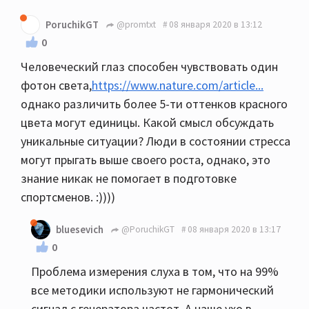
PoruchikGT
@promtxt
08 января 2020 в 13:12
0
Человеческий глаз способен чувствовать один
фотон света,
https://www.nature.com/article...
однако различить более 5-ти оттенков красного
цвета могут единицы. Какой смысл обсуждать
уникальные ситуации? Люди в состоянии стресса
могут прыгать выше своего роста, однако, это
знание никак не помогает в подготовке
спортсменов. :))))
bluesevich
@PoruchikGT
08 января 2020 в 13:17
0
Проблема измерения слуха в том, что на 99%
все методики используют не гармонический
сигнал с генератора частот. А наше ухо в