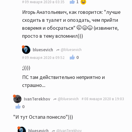
1
09 января 2020 в 03:35
Игорь Анатольевич, как говорится: "лучше
сходить в туалет и опоздать, чем прийти
вовремя и обосраться" 🤭😄😆 (извините,
просто в тему вспомнил)))
bluesevich
@bluesevich
0
09 января 2020 в 09:52
;))))
ПС там действительно неприятно и
страшно...
IvanTerekhov
@bluesevich
08 января 2020 в 19:03
0
"И тут Остапа понесло")))
bluesevich
@IvanTerekhov