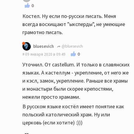
0
Костел. Ну если по-русски писать. Меня
всегда восхищают "ыксперды", не умеющие
грамотно писать.
bluesevich
@bluesevich
0
09 января 2020 в 09:49
Уточнил. От castellum. И только в славянских
языках. А кастеллум - укрепление, от него же
и кэсл, замок, укрепление. Раньше все храмы
и монастыри были скорее крепостями,
нежели просто храмами.
В русском языке костёл имеет понятие как
польский католический храм. Ну или
церковь (если хотите) :)))