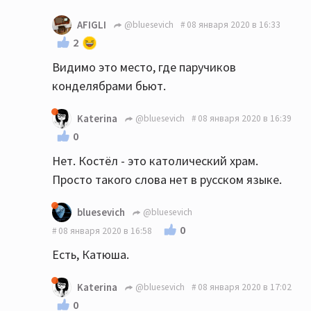
AFIGLI
@bluesevich
08 января 2020 в 16:33
2
Видимо это место, где паручиков
конделябрами бьют.
Katerina
@bluesevich
08 января 2020 в 16:39
0
Нет. Костёл - это католический храм.
Просто такого слова нет в русском языке.
bluesevich
@bluesevich
0
08 января 2020 в 16:58
Есть, Катюша.
Katerina
@bluesevich
08 января 2020 в 17:02
0