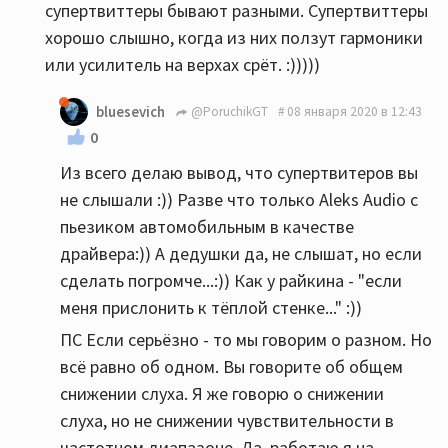
супертвиттеры бывают разными. Супертвиттеры
хорошо слышно, когда из них ползут гармоники
или усилитель на верхах срёт. :)))))
bluesevich
@PoruchikGT
08 января 2020 в 12:43
0
Из всего делаю вывод, что супертвитеров вы
не слышали :)) Разве что только Aleks Audio с
пьезиком автомобильным в качестве
драйвера:)) А дедушки да, не слышат, но если
сделать погромче...:)) Как у райкина - "если
меня прислонить к тёплой стенке..." :))
ПС Если серьёзно - то мы говорим о разном. Но
всё равно об одном. Вы говорите об общем
снижении слуха. Я же говорю о снижении
слуха, но не снижении чувствительности в
частотном диапазоне. Да, работаю я на