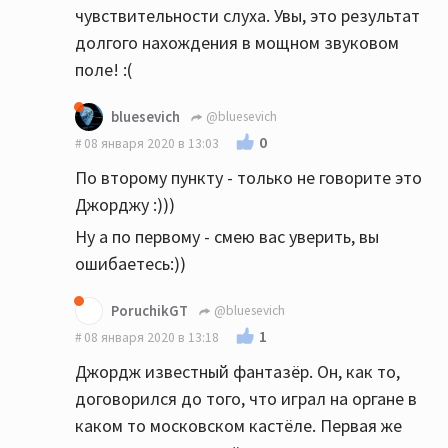
чувствительности слуха. Увы, это результат
долгого нахождения в мощном звуковом
поле! :(
bluesevich
@bluesevich
0
08 января 2020 в 13:03
По второму пункту - только не говорите это
Джорджу :)))
Ну а по первому - смею вас уверить, вы
ошибаетесь:))
PoruchikGT
@bluesevich
1
08 января 2020 в 13:18
Джордж известный фантазёр. Он, как то,
договорился до того, что играл на органе в
каком то московском кастёле. Первая же