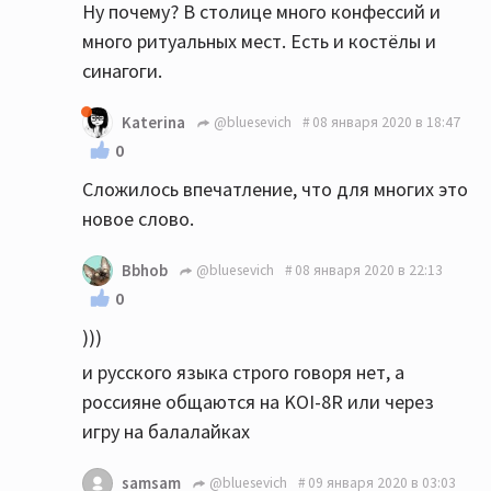
Ну почему? В столице много конфессий и
много ритуальных мест. Есть и костёлы и
синагоги.
Katerina
@bluesevich
08 января 2020 в 18:47
0
Сложилось впечатление, что для многих это
новое слово.
Bbhob
@bluesevich
08 января 2020 в 22:13
0
)))
и русского языка строго говоря нет, а
россияне общаются на KOI-8R или через
игру на балалайках
samsam
@bluesevich
09 января 2020 в 03:03