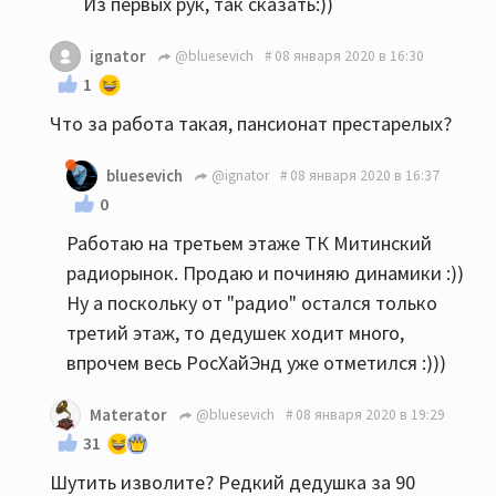
Из первых рук, так сказать:))
ignator
@bluesevich
08 января 2020 в 16:30
1
Что за работа такая, пансионат престарелых?
bluesevich
@ignator
08 января 2020 в 16:37
0
Работаю на третьем этаже ТК Митинский
радиорынок. Продаю и починяю динамики :))
Ну а поскольку от "радио" остался только
третий этаж, то дедушек ходит много,
впрочем весь РосХайЭнд уже отметился :)))
Materator
@bluesevich
08 января 2020 в 19:29
31
Шутить изволите? Редкий дедушка за 90