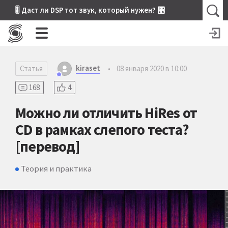
🎚 Даст ли DSP тот звук, который нужен? 🎛
kiraset
Статья
•
08 января 2020 в 10:00
168
4
Можно ли отличить HiRes от
CD в рамках слепого теста?
[перевод]
Теория и практика