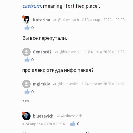
castrum
, meaning "fortified place".
Katerina
@bluesevich
13 января 2020 в 00:03
0
Вы всё перепутали.
Cenzor87
@bluesevich
18 марта 2020 в 11:20
0
про алекс откуда инфо такая?
mgirskiy
@bluesevich
24 апреля 2020 в 11:10
0
***
bluesevich
@bluesevich
0
24 апреля 2020 в 11:16