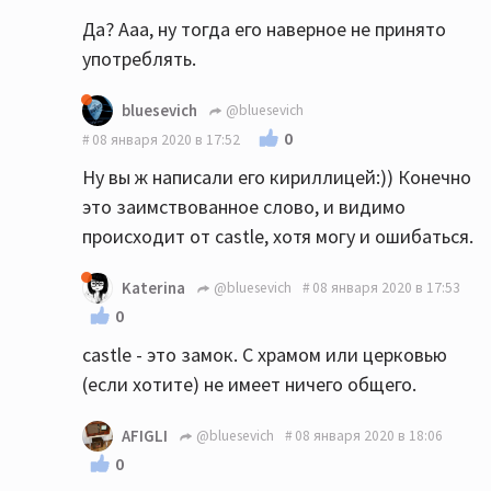
Да? Ааа, ну тогда его наверное не принято
употреблять.
bluesevich
@bluesevich
0
08 января 2020 в 17:52
Ну вы ж написали его кириллицей:)) Конечно
это заимствованное слово, и видимо
происходит от castle, хотя могу и ошибаться.
Katerina
@bluesevich
08 января 2020 в 17:53
0
castle - это замок. С храмом или церковью
(если хотите) не имеет ничего общего.
AFIGLI
@bluesevich
08 января 2020 в 18:06
0