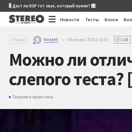
🎚 Даст ли DSP тот звук, который нужен? 🎛
Новости
Тесты
Блоги
Во
kiraset
Статья
•
08 января 2020 в 10:00
168
Можно ли отлич
слепого теста? 
Теория и практика