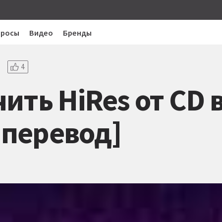
просы
Видео
Бренды
4
ить HiRes от CD 
[перевод]