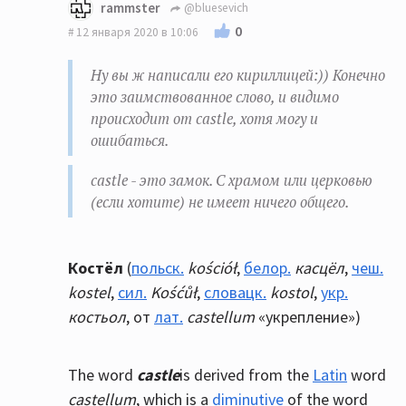
rammster
@bluesevich
0
12 января 2020 в 10:06
Ну вы ж написали его кириллицей:)) Конечно
это заимствованное слово, и видимо
происходит от castle, хотя могу и
ошибаться.
castle - это замок. С храмом или церковью
(если хотите) не имеет ничего общего.
К
остёл
(
польск.
kościół
,
белор.
касцёл
,
чеш.
kostel
,
сил.
Kośćůł
,
словацк.
kostol
,
укр.
костьол
, от
лат.
castellum
«укрепление»)
The word
castle
is derived from the
Latin
word
castellum
, which is a
diminutive
of the word