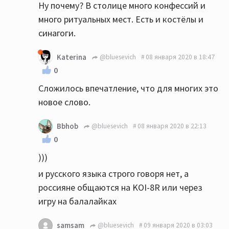
Ну почему? В столице много конфессий и
много ритуальных мест. Есть и костёлы и
синагоги.
Katerina
@bluesevich
08 января 2020 в 18:47
0
Сложилось впечатление, что для многих это
новое слово.
Bbhob
@bluesevich
08 января 2020 в 22:13
0
)))
и русского языка строго говоря нет, а
россияне общаются на KOI-8R или через
игру на балалайках
samsam
@bluesevich
09 января 2020 в 03:03