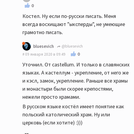
0
Костел. Ну если по-русски писать. Меня
всегда восхищают "ыксперды", не умеющие
грамотно писать.
bluesevich
@bluesevich
0
09 января 2020 в 09:49
Уточнил. От castellum. И только в славянских
языках. А кастеллум - укрепление, от него же
и кэсл, замок, укрепление. Раньше все храмы
и монастыри были скорее крепостями,
нежели просто храмами.
В русском языке костёл имеет понятие как
польский католический храм. Ну или
церковь (если хотите) :)))