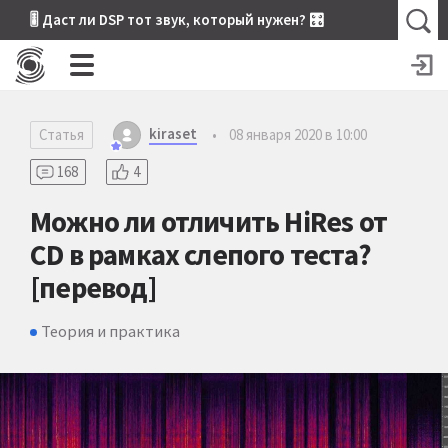
🎚 Даст ли DSP тот звук, который нужен? 🎛
kiraset
Статья
•
08 января 2020 в 10:00
168
4
Можно ли отличить HiRes от
CD в рамках слепого теста?
[перевод]
Теория и практика