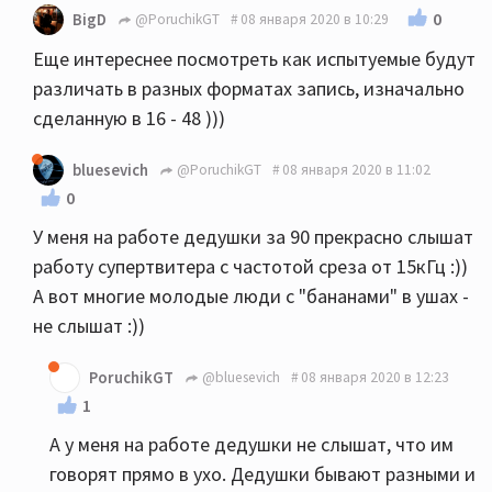
0
BigD
@PoruchikGT
08 января 2020 в 10:29
Еще интереснее посмотреть как испытуемые будут
различать в разных форматах запись, изначально
сделанную в 16 - 48 )))
bluesevich
@PoruchikGT
08 января 2020 в 11:02
0
У меня на работе дедушки за 90 прекрасно слышат
работу супертвитера с частотой среза от 15кГц :))
А вот многие молодые люди с "бананами" в ушах -
не слышат :))
PoruchikGT
@bluesevich
08 января 2020 в 12:23
1
А у меня на работе дедушки не слышат, что им
говорят прямо в ухо. Дедушки бывают разными и