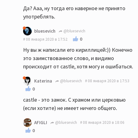
Да? Ааа, ну тогда его наверное не принято
употреблять.
bluesevich
@bluesevich
0
08 января 2020 в 17:52
Ну вы ж написали его кириллицей:)) Конечно
это заимствованное слово, и видимо
происходит от castle, хотя могу и ошибаться.
Katerina
@bluesevich
08 января 2020 в 17:53
0
castle - это замок. С храмом или церковью
(если хотите) не имеет ничего общего.
AFIGLI
@bluesevich
08 января 2020 в 18:06
0