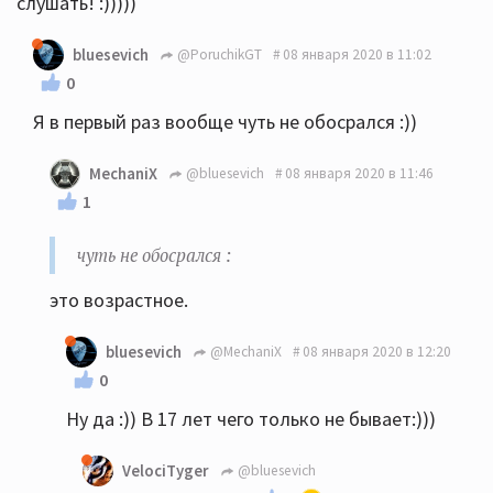
слушать! :)))))
bluesevich
@PoruchikGT
08 января 2020 в 11:02
0
Я в первый раз вообще чуть не обосрался :))
MechaniX
@bluesevich
08 января 2020 в 11:46
1
чуть не обосрался :
этo возpacтнoe.
bluesevich
@MechaniX
08 января 2020 в 12:20
0
Ну да :)) В 17 лет чего только не бывает:)))
VelociTyger
@bluesevich