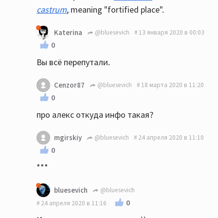
castrum
, meaning "fortified place".
Katerina
@bluesevich
13 января 2020 в 00:03
0
Вы всё перепутали.
Cenzor87
@bluesevich
18 марта 2020 в 11:20
0
про алекс откуда инфо такая?
mgirskiy
@bluesevich
24 апреля 2020 в 11:10
0
***
bluesevich
@bluesevich
0
24 апреля 2020 в 11:16