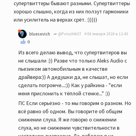
супертвиттеры бывают разными. Супертвиттеры
хорошо слышно, когда из них ползут гармоники
или усилитель на верхах срёт. :)))))
bluesevich
@PoruchikGT
08 января 2020 в 12:43
0
Из всего делаю вывод, что супертвитеров вы
не слышали :)) Разве что только Aleks Audio с
пьезиком автомобильным в качестве
драйвера:)) А дедушки да, не слышат, но если
сделать погромче...:)) Как у райкина - "если
меня прислонить к тёплой стенке..." :))
ПС Если серьёзно - то мы говорим о разном. Но
всё равно об одном. Вы говорите об общем
снижении слуха. Я же говорю о снижении
слуха, но не снижении чувствительности в
частотном диапазоне. Да, работаю я на