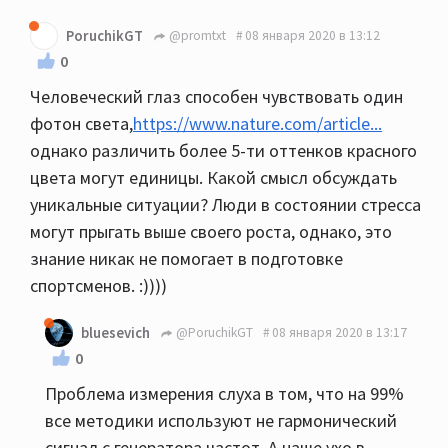
PoruchikGT
@promtxt
08 января 2020 в 13:12
0
Человеческий глаз способен чувствовать один
фотон света,
https://www.nature.com/article...
однако различить более 5-ти оттенков красного
цвета могут единицы. Какой смысл обсуждать
уникальные ситуации? Люди в состоянии стресса
могут прыгать выше своего роста, однако, это
знание никак не помогает в подготовке
спортсменов. :))))
bluesevich
@PoruchikGT
08 января 2020 в 13:17
0
Проблема измерения слуха в том, что на 99%
все методики используют не гармонический
сигнал с генератора частот. А наше ухо в