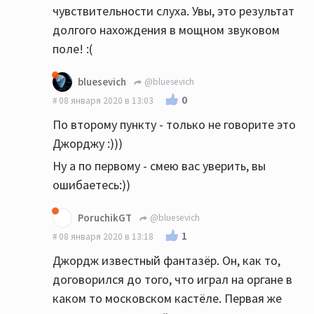
чувствительности слуха. Увы, это результат
долгого нахождения в мощном звуковом
поле! :(
bluesevich
@bluesevich
0
08 января 2020 в 13:03
По второму пункту - только не говорите это
Джорджу :)))
Ну а по первому - смею вас уверить, вы
ошибаетесь:))
PoruchikGT
@bluesevich
1
08 января 2020 в 13:18
Джордж известный фантазёр. Он, как то,
договорился до того, что играл на органе в
каком то московском кастёле. Первая же