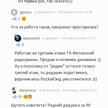
Из первых рук, так сказать:))
ignator
@bluesevich
08 января 2020 в 16:30
1
Что за работа такая, пансионат престарелых?
bluesevich
@ignator
08 января 2020 в 16:37
0
Работаю на третьем этаже ТК Митинский
радиорынок. Продаю и починяю динамики :))
Ну а поскольку от "радио" остался только
третий этаж, то дедушек ходит много,
впрочем весь РосХайЭнд уже отметился :)))
Materator
@bluesevich
08 января 2020 в 19:29
31
Шутить изволите? Редкий дедушка за 90