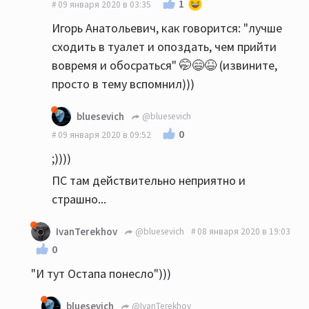
1
09 января 2020 в 03:35
Игорь Анатольевич, как говорится: "лучше
сходить в туалет и опоздать, чем прийти
вовремя и обосраться" 🤭😄😆 (извините,
просто в тему вспомнил)))
bluesevich
@bluesevich
0
09 января 2020 в 09:52
;))))
ПС там действительно неприятно и
страшно...
IvanTerekhov
@bluesevich
08 января 2020 в 19:03
0
"И тут Остапа понесло")))
bluesevich
@IvanTerekhov