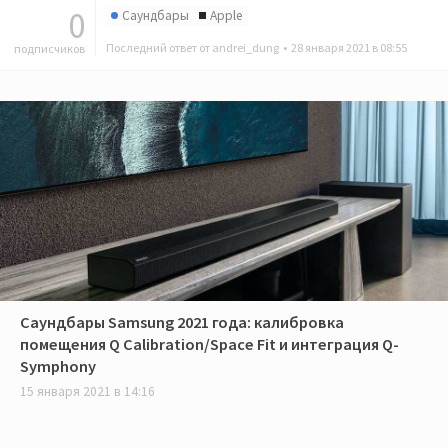
0
Саундбары
Apple
Последний ответ от andrei_dung •
28 января 2021 в 08:55
подписчиков
Саундбары Samsung 2021 года: калибровка
помещения Q Calibration/Space Fit и интеграция Q-
Symphony
15 января 2021 в 14:16