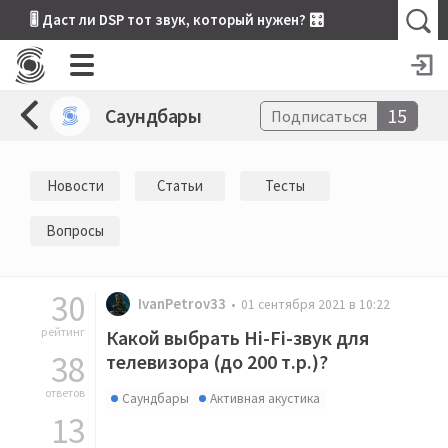
🎚 Даст ли DSP тот звук, который нужен? 🎛
Саундбары
15
Подписаться
Новости
Статьи
Тесты
Вопросы
30
IvanPetrov33
01 сентября 2021 в 10:22
рейтинг
Какой выбрать Hi-Fi-звук для
38
телевизора (до 200 т.р.)?
ответов
Саундбары
Активная акустика
13