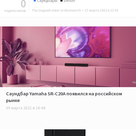
0
Саундбары
Denon
Последний ответ от bluesevich •
17 марта 2021 в 12:01
подписчиков
​Саундбар Yamaha SR-C20A появился на российском
рынке
09 марта 2021 в 16:44