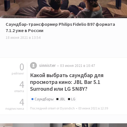
Саундбар-трансформер Philips Fidelio B97 формата
7.1.2 уже в России
18 июня 2021 в 13:54
0
sinnister
03 июня 2021 в 10:47
рейтинг
Какой выбрать саундбар для
4
просмотра кино: JBL Bar 5.1
Surround или LG SN8Y?
ответа
4
Саундбары
JBL
LG
Последний ответ от Dysindich •
03 июня 2021 в 12:39
подписчика