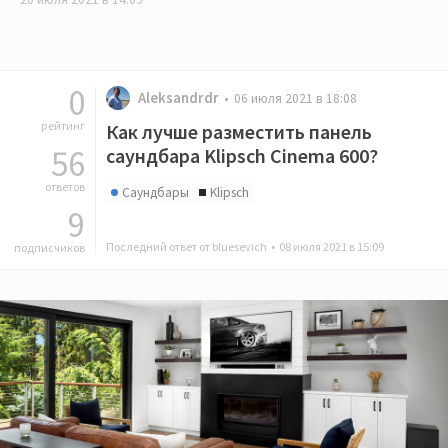
0
Aleksandrdr
06 июля 2021 в 18:08
рейтинг
Как лучше разместить панель
56
саундбара Klipsch Cinema 600?
ответов
Саундбары
Klipsch
9
Последний ответ от bluesevich •
08 июля 2021 в 15:09
подписчиков