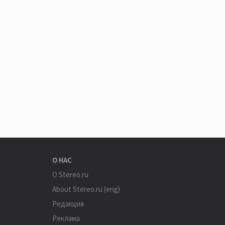
О НАС
О Stereo.ru
About Stereo.ru (eng)
Редакция
Реклама