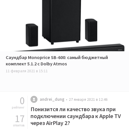
Саундбар Monoprice SB-600: самый бюджетный
комплект 5.1.2 с Dolby Atmos
11 февраля 2021 в 15:11
0
andrei_dung
27 января 2021 в 12:46
рейтинг
Понизится ли качество звука при
17
подключении саундбара к Apple TV
через AirPlay 2?
ответов