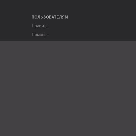
ПОЛЬЗОВАТЕЛЯМ
Правила
Помощь
Соглашение
Конфиденциальность
ПОЛЕЗНОЕ
Пользователи
Хэштеги
Города
Компании
АРХИВЫ