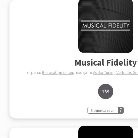
Musical Fidelity
страна:
Великобритания
входит в
Audio Tuning Vertriebs G
139
7
Подписаться