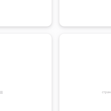
88
стран