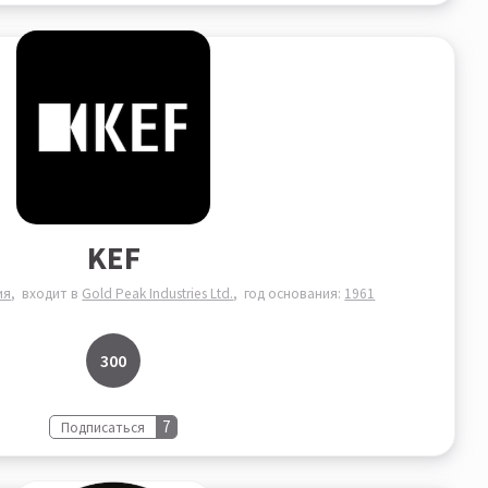
KEF
ия
входит в
Gold Peak Industries Ltd.
год основания:
1961
300
7
Подписаться