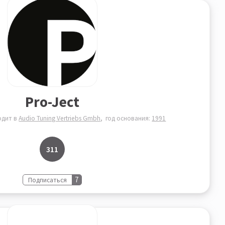
Pro-Ject
одит в
Audio Tuning Vertriebs Gmbh
год основания:
1991
311
7
Подписаться