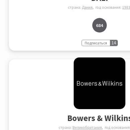
страна:
Дания
год основания:
198
684
14
Подписаться
Bowers & Wilkin
страна:
Великобритания
год основания