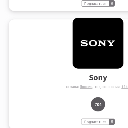
9
Подписаться
Sony
страна:
Япония
год основания:
194
704
8
Подписаться