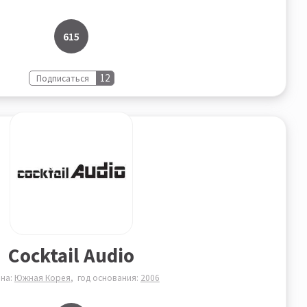
615
12
Подписаться
Cocktail Audio
ана:
Южная Корея
год основания:
2006