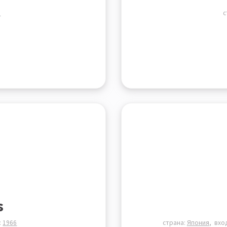
3
с
s
:
1966
страна:
Япония
вхо