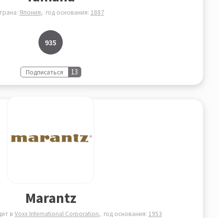
трана:
Япония
год основания:
1887
935
13
Подписаться
Marantz
дит в
Voxx International Corporation
год основания:
1953