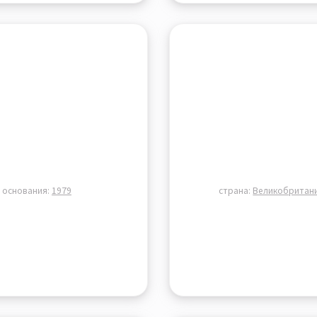
д основания:
1979
страна:
Великобритан