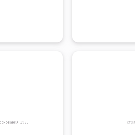
 основания:
1938
стр