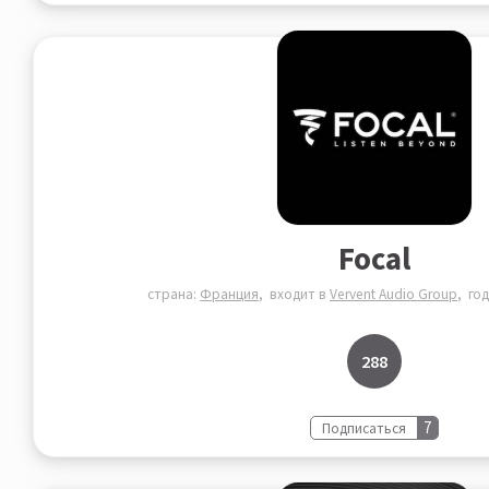
Focal
страна:
Франция
входит в
Vervent Audio Group
го
288
7
Подписаться