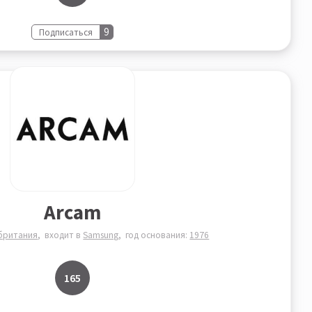
9
Подписаться
Arcam
британия
входит в
Samsung
год основания:
1976
165