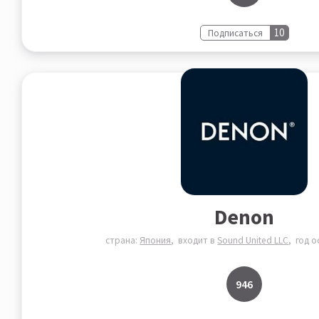
10
Подписаться
Denon
страна:
Япония
входит в
Sound United LLC
год 
946