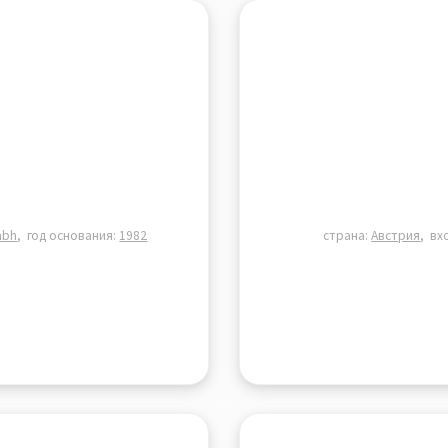
mbh
год основания:
1982
страна:
Австрия
вх