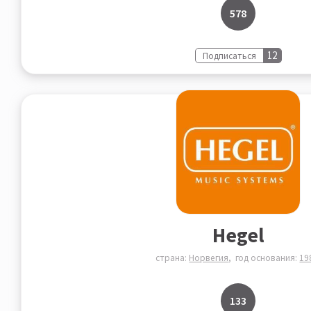
578
12
Подписаться
Hegel
страна:
Норвегия
год основания:
19
133