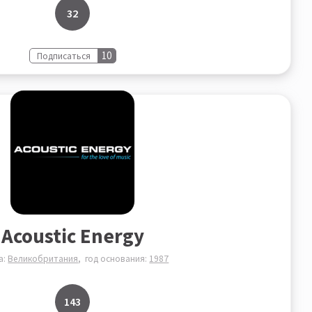
32
10
Подписаться
Acoustic Energy
а:
Великобритания
год основания:
1987
143