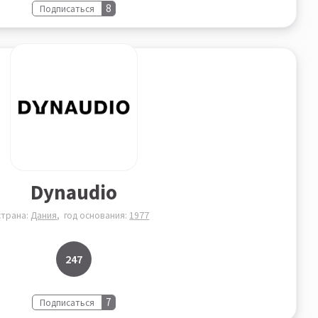
8
Подписаться
Dynaudio
страна:
Дания
год основания:
1977
247
7
Подписаться